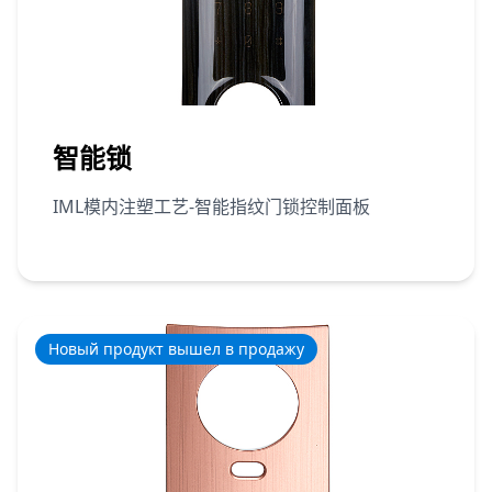
智能锁
IML模内注塑工艺-智能指纹门锁控制面板
Новый продукт вышел в продажу