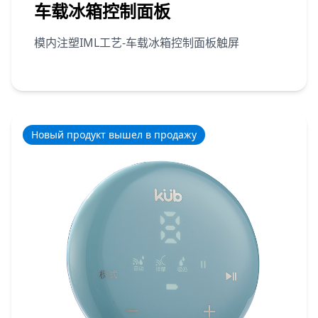
车载冰箱控制面板
模内注塑IML工艺-车载冰箱控制面板触屏
Новый продукт вышел в продажу