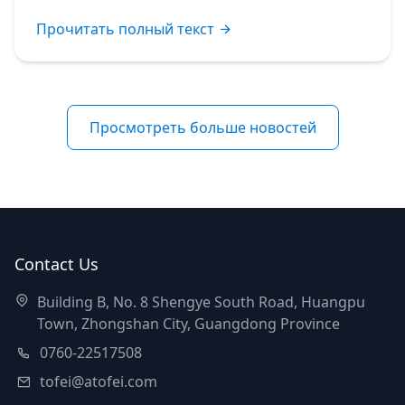
Прочитать полный текст
Просмотреть больше новостей
Contact Us
Building B, No. 8 Shengye South Road, Huangpu
Town, Zhongshan City, Guangdong Province
0760-22517508
tofei@atofei.com