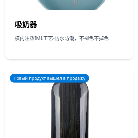
吸奶器
模内注塑IML工艺-防水防潮，不褪色不掉色
Новый продукт вышел в продажу