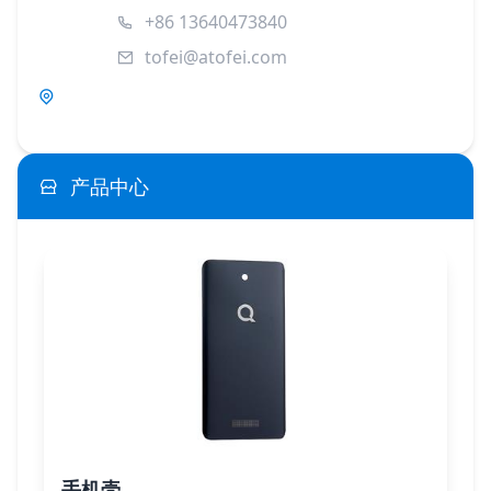
+86 13640473840
tofei@atofei.com
产品中心
手机壳