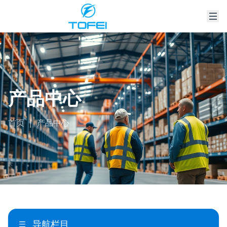
产品中心
首页
|
产品中心
导航栏目