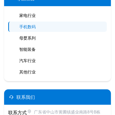
家电行业
手机数码
母婴系列
智能装备
汽车行业
其他行业
联系我们
广东省中山市黄圃镇盛业南路8号B栋
联系方式