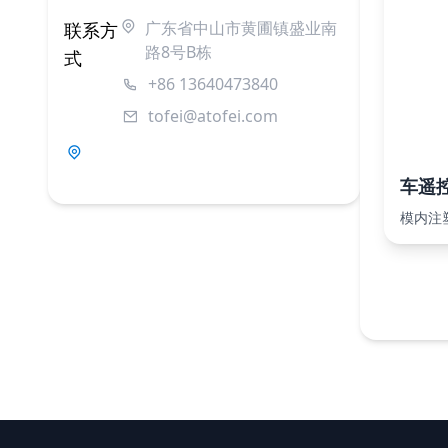
广东省中山市黄圃镇盛业南
联系方
路8号B栋
式
+86 13640473840
tofei@atofei.com
车遥
模内注