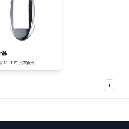
控器
塑IML工艺-汽车配件
1